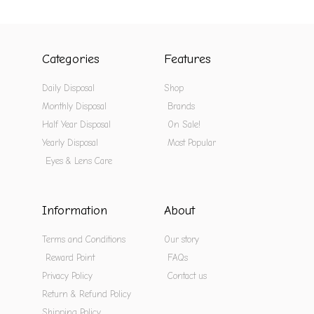
Categories
Features
Daily Disposal
Shop
Monthly Disposal
Brands
Half Year Disposal
On Sale!
Yearly Disposal
Most Popular
Eyes & Lens Care
Information
About
Terms and Conditions
Our story
Reward Point
FAQs
Privacy Policy
Contact us
Return & Refund Policy
Shipping Policy