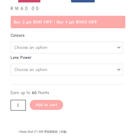
RM
60.00
𝐁𝐮𝐲 𝟐 𝐠𝐞𝐭 𝐑𝐌𝟓 𝐎𝐅𝐅 | 𝐁𝐮𝐲 𝟒 𝐠𝐞𝐭 𝐑𝐌𝟏𝟓 𝐎𝐅𝐅
Colours
Lens Power
Earn up to
60
Points.
Add to cart
⚡Ready Stock 0° | A08 早安莉莉丝（月抛）