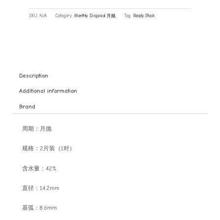
SKU:
N/A
Category:
Monthly Disposal 月抛
Tag:
Ready Stock
Description
Additional information
Brand
周期：月抛
规格：2片装（1对）
含水量：42%
直径：14.2mm
基弧：8.6mm