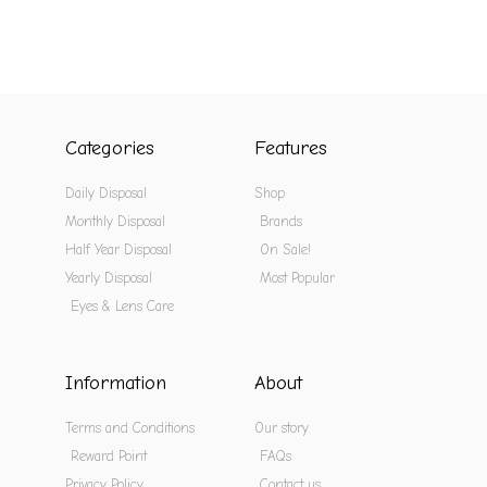
Categories
Features
Daily Disposal
Shop
Monthly Disposal
Brands
Half Year Disposal
On Sale!
Yearly Disposal
Most Popular
Eyes & Lens Care
Information
About
Terms and Conditions
Our story
Reward Point
FAQs
Privacy Policy
Contact us