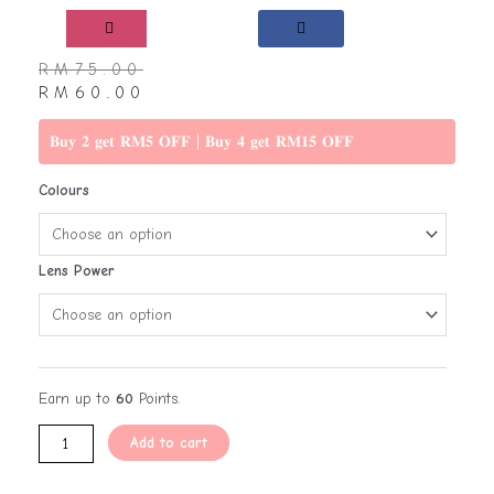
RM
75.00
RM
60.00
𝐁𝐮𝐲 𝟐 𝐠𝐞𝐭 𝐑𝐌𝟓 𝐎𝐅𝐅 | 𝐁𝐮𝐲 𝟒 𝐠𝐞𝐭 𝐑𝐌𝟏𝟓 𝐎𝐅𝐅
Colours
Lens Power
Earn up to
60
Points.
Add to cart