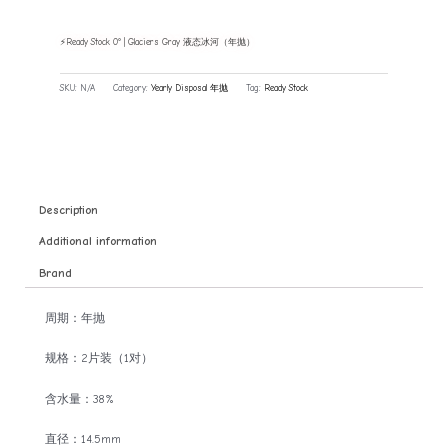
⚡Ready Stock 0° | Glaciers Gray 液态冰河（年抛）
SKU:
N/A
Category:
Yearly Disposal 年抛
Tag:
Ready Stock
Description
Additional information
Brand
周期：年抛
规格：2片装（1对）
含水量：38%
直径：14.5mm