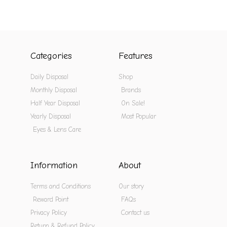
Categories
Features
Daily Disposal
Shop
Monthly Disposal
Brands
Half Year Disposal
On Sale!
Yearly Disposal
Most Popular
Eyes & Lens Care
Information
About
Terms and Conditions
Our story
Reward Point
FAQs
Privacy Policy
Contact us
Return & Refund Policy