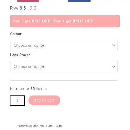
RM
85.00
𝐁𝐮𝐲 𝟐 𝐠𝐞𝐭 𝐑𝐌𝟓 𝐎𝐅𝐅 | 𝐁𝐮𝐲 𝟒 𝐠𝐞𝐭 𝐑𝐌𝟏𝟓 𝐎𝐅𝐅
Colour
Lens Power
Earn up to
85
Points.
Add to cart
⚡Ready Stock 350° | Magic Black（日抛）