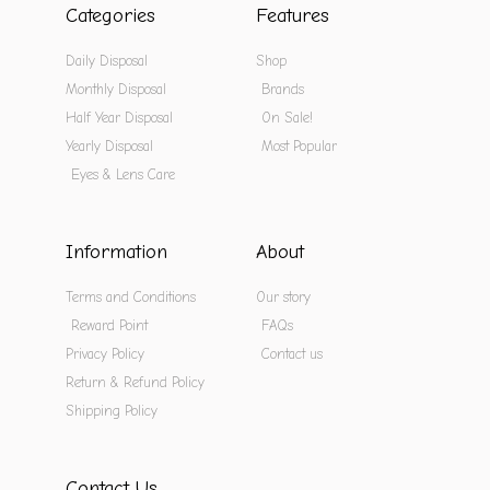
Categories
Features
Daily Disposal
Shop
Monthly Disposal
Brands
Half Year Disposal
On Sale!
Yearly Disposal
Most Popular
Eyes & Lens Care
Information
About
Terms and Conditions
Our story
Reward Point
FAQs
Privacy Policy
Contact us
Return & Refund Policy
Shipping Policy
Contact Us