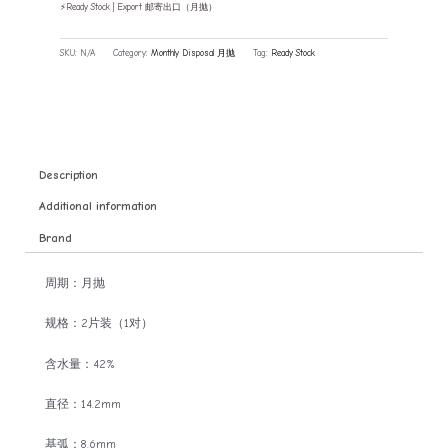
⚡Ready Stock | Export 邮寄出口（月抛）
SKU:
N/A
Category:
Monthly Disposal 月抛
Tag:
Ready Stock
Description
Additional information
Brand
周期：月抛
规格：2片装（1对）
含水量：42%
直径：14.2mm
基弧：8.6mm