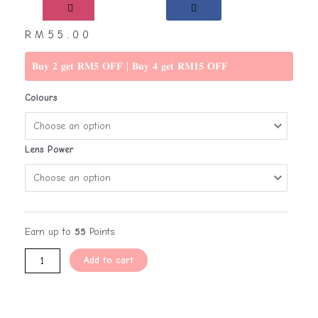
RM
55.00
𝐁𝐮𝐲 𝟐 𝐠𝐞𝐭 𝐑𝐌𝟓 𝐎𝐅𝐅 | 𝐁𝐮𝐲 𝟒 𝐠𝐞𝐭 𝐑𝐌𝟏𝟓 𝐎𝐅𝐅
Colours
Lens Power
Earn up to
55
Points.
Add to cart