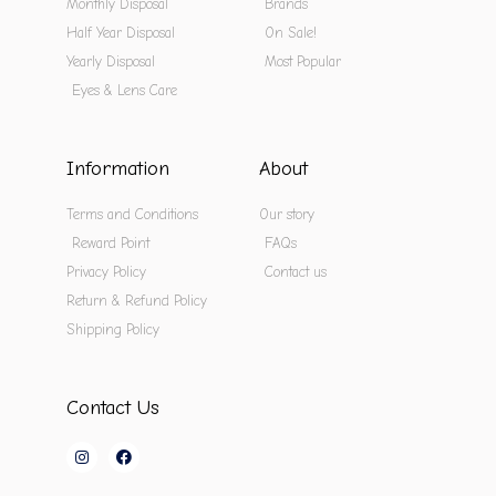
Monthly Disposal
Brands
Half Year Disposal
On Sale!
Yearly Disposal
Most Popular
Eyes & Lens Care
Information
About
Terms and Conditions
Our story
Reward Point
FAQs
Privacy Policy
Contact us
Return & Refund Policy
Shipping Policy
Contact Us