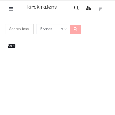
kirakira.lens
Sale!