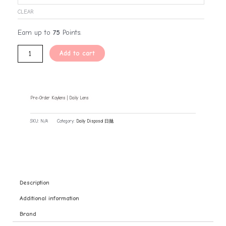
CLEAR
Earn up to
75
Points.
Add to cart
Pre-Order Kaylens | Daily Lens
SKU:
N/A
Category:
Daily Disposal 日抛
Description
Additional information
Brand