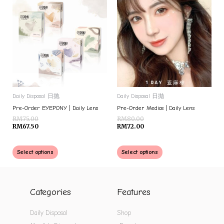
Daily Disposal 日抛
Daily Disposal 日抛
Pre-Order EYEPONY | Daily Lens
Pre-Order Medios | Daily Lens
RM
75.00
RM
80.00
RM
67.50
RM
72.00
Select options
Select options
Categories
Features
Daily Disposal
Shop