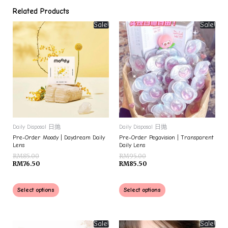
Related Products
Sale!
Sale!
Daily Disposal 日抛
Daily Disposal 日抛
Pre-Order Moody | Daydream Daily
Pre-Order Pegavision | Transparent
Lens
Daily Lens
RM
85.00
RM
95.00
RM
76.50
RM
85.50
Select options
Select options
Sale!
Sale!