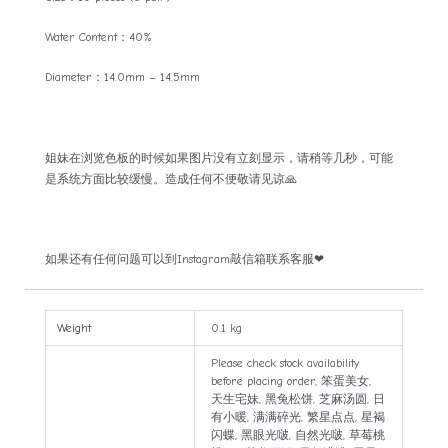
Water Content：40%
Diameter：14.0mm – 14.5mm
姐妹在浏览色板的时候如果图片没有立刻显示，请稍等几秒，可能
是系统方面比较缓慢。造成任何不便敬请见谅🙏
如果还有任何问题可以到Instagram敲信箱联系客服❤
Weight
0.1 kg
Please check stock availability
before placing order, 笨蛋美女,
天生宅妹, 黑兔松饼, 芝麻汤圆, 日
有小暖, 满满碎光, 繁星点点, 星褐
闪蝶, 黑眼光啵, 自然光啵, 草莓桃