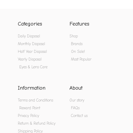
Categories
Features
Daily Disposal
Shop
Monthly Disposal
Brands
Half Year Disposal
On Sale!
Yearly Disposal
Most Popular
Eyes & Lens Care
Information
About
Terms and Conditions
Our story
Reward Point
FAQs
Privacy Policy
Contact us
Return & Refund Policy
Shipping Policy