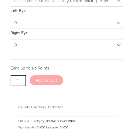
Left Eye
Right Eye
Earn up to
65
Points.
Add to cart
Pre-Order Flower Color | Half Year Lens
SKU:
N/A
Category:
Half-Year Disposal 半年抛
Tags:
6 Months 0-1000
,
Lens power 0-1000