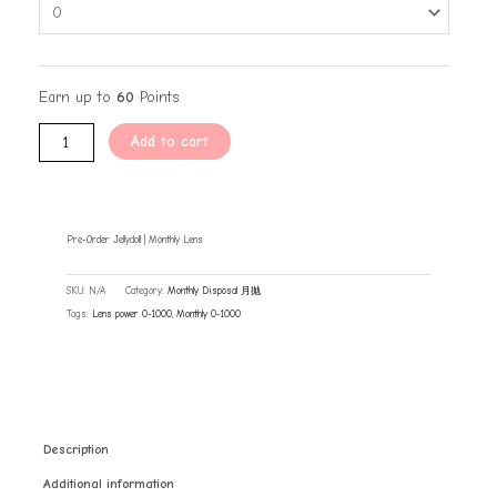
Earn up to
60
Points.
Add to cart
Pre-Order Jellydoll | Monthly Lens
SKU:
N/A
Category:
Monthly Disposal 月抛
Tags:
Lens power 0-1000
,
Monthly 0-1000
Description
Additional information