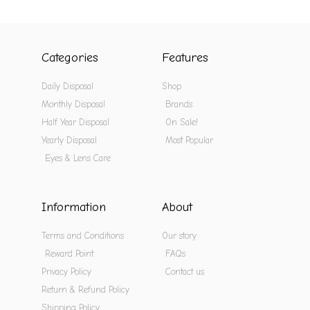
Categories
Features
Daily Disposal
Shop
Monthly Disposal
Brands
Half Year Disposal
On Sale!
Yearly Disposal
Most Popular
Eyes & Lens Care
Information
About
Terms and Conditions
Our story
Reward Point
FAQs
Privacy Policy
Contact us
Return & Refund Policy
Shipping Policy