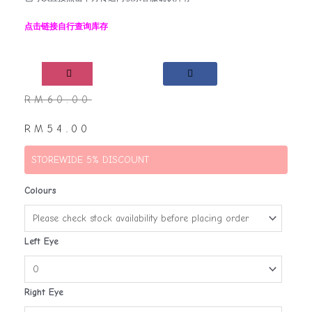
点击链接自行查询库存
RM
60.00
RM
54.00
STOREWIDE 5% DISCOUNT
Colours
Left Eye
Right Eye