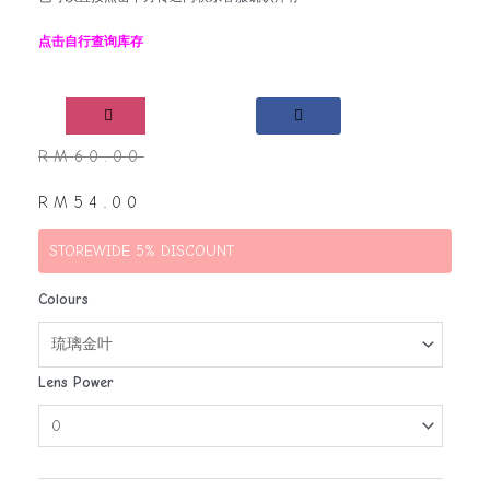
点击自行查询库存
RM
60.00
RM
54.00
STOREWIDE 5% DISCOUNT
Colours
Lens Power