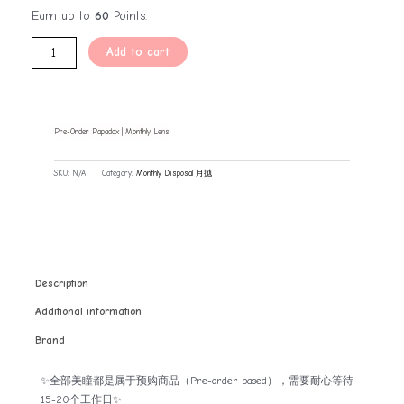
Earn up to
60
Points.
Add to cart
Pre-Order Papadox | Monthly Lens
SKU:
N/A
Category:
Monthly Disposal 月抛
Description
Additional information
Brand
✨全部美瞳都是属于预购商品（Pre-order based），需要耐心等待
15-20个工作日✨