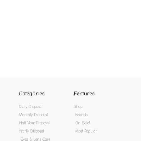
Categories
Features
Daily Disposal
Shop
Monthly Disposal
Brands
Half Year Disposal
On Sale!
Yearly Disposal
Most Popular
Eyes & Lens Care