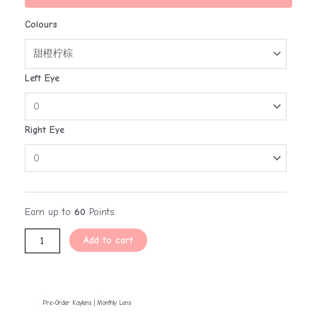
Colours
Left Eye
Right Eye
Earn up to
60
Points.
Add to cart
Pre-Order Kaylens | Monthly Lens