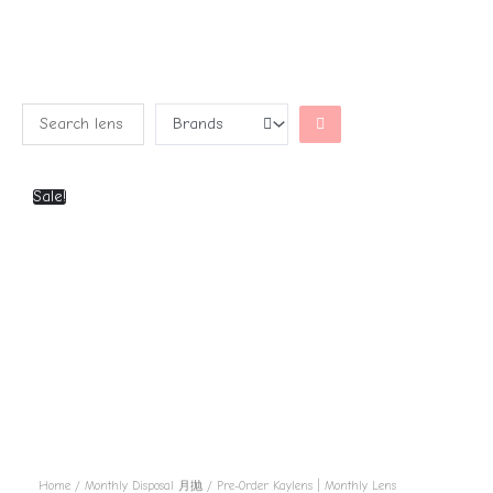
Sale!
Home
/
Monthly Disposal 月抛
/ Pre-Order Kaylens | Monthly Lens