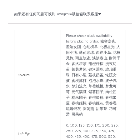
如果还有任何问题可以到Instagram敲信箱联系客服❤
Please check stock availability
before placing order, 秘密嘉宾,
羞涩女团, 心动榜单, 北极星光, 人
间小满, 薄荷冰球, 西岸小岛, 花枝
见怜, 雨点轨迹, 淡淡春山, 财阀千
金, 多洛塔紫, 甜橙柠棕, 漫夜幻
蓝, 莱茵梦绿, 银河泪珠, 琥珀泪
Colours
珠, 日有小暖, 荔枝奶盖, 蛇院女
孩, 蜜桃苏打, 泡泡水珠, 波子汽
水, 梦幻流光, 草莓桃桃, 梦龙可
可, 元气满满, 紫薯团子, 肉松团
子, 糯米团子, 春桃姬粉, 春桃姬
蓝, 春桃姬棕, 春桃姬灰, 黄卷卷,
琉璃银灰, 圆萌熊, 甜果茶, 巧可
爱, 黑呆萌
0, 100, 125, 150, 175, 200, 225,
250, 275, 300, 325, 350, 375,
Left Eye
400, 425, 450, 475, 500, 550,