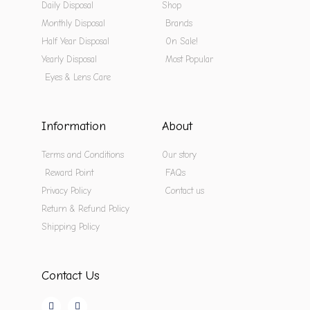
Daily Disposal
Shop
Monthly Disposal
Brands
Half Year Disposal
On Sale!
Yearly Disposal
Most Popular
Eyes & Lens Care
Information
About
Terms and Conditions
Our story
Reward Point
FAQs
Privacy Policy
Contact us
Return & Refund Policy
Shipping Policy
Contact Us